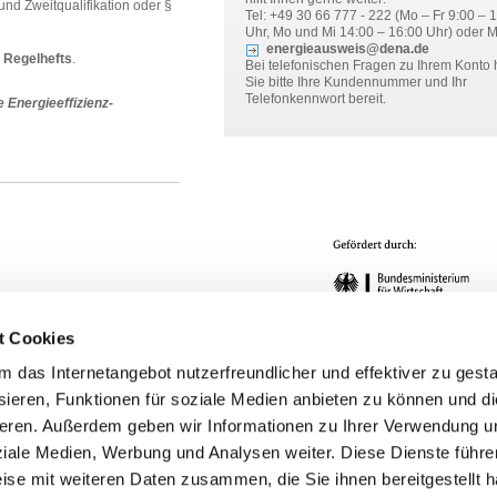
nd Zweitqualifikation oder §
Tel: +49 30 66 777 - 222 (Mo – Fr 9:00 – 
Uhr, Mo und Mi 14:00 – 16:00 Uhr) oder M
energieausweis@dena.de
Regelhefts
.
Bei telefonischen Fragen zu Ihrem Konto 
Sie bitte Ihre Kundennummer und Ihr
Telefonkennwort bereit.
 Energieeffizienz-
t Cookies
das Internetangebot nutzerfreundlicher und effektiver zu gestal
ieren, Funktionen für soziale Medien anbieten zu können und die
eren. Außerdem geben wir Informationen zu Ihrer Verwendung u
ziale Medien, Werbung und Analysen weiter. Diese Dienste führe
-
Kontakt
-
Nutzungsbedingungen
-
Datenschutzerklärung
-
Cookie Policy
ise mit weiteren Daten zusammen, die Sie ihnen bereitgestellt h