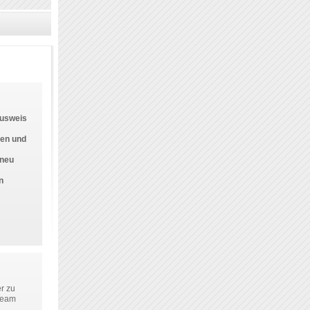
ausweis
ten und
 neu
n
r zu
Team