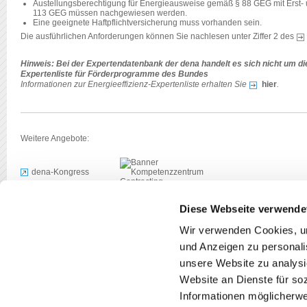
Austellungsberechtigung für Energieausweise gemäß § 88 GEG mit Erst- u
113 GEG müssen nachgewiesen werden.
Eine geeignete Haftpflichtversicherung muss vorhanden sein.
Die ausführlichen Anforderungen können Sie nachlesen unter Ziffer 2 des
Hinweis: Bei der Expertendatenbank der dena handelt es sich nicht um die
Expertenliste für Förderprogramme des Bundes
Informationen zur Energieeffizienz-Expertenliste erhalten Sie
hier
.
Weitere Angebote:
dena-Kongress
Kompetenzzentrum
Contracting
Diese Webseite verwende
Wir verwenden Cookies, um 
und Anzeigen zu personalis
unsere Website zu analysi
Website an Dienste für so
© Deutsche Energie-Agentur GmbH (dena) -
Impressum
Informationen möglicherwe