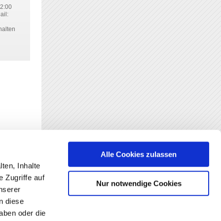
12:00
ail:
halten
Alle Cookies zulassen
ten, Inhalte
 Zugriffe auf
Nur notwendige Cookies
nserer
n diese
aben oder die