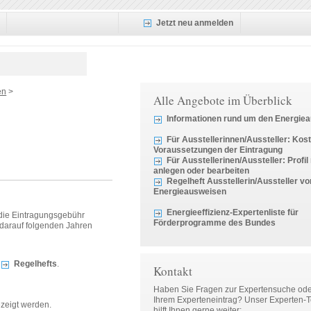
Jetzt neu anmelden
en
>
Alle Angebote im Überblick
Informationen rund um den Energie
Für Ausstellerinnen/Aussteller: Kos
Voraussetzungen der Eintragung
Für Ausstellerinen/Aussteller: Profil
anlegen oder bearbeiten
Regelheft Ausstellerin/Aussteller vo
Energieausweisen
Energieeffizienz-Expertenliste für
 die Eintragungsgebühr
Förderprogramme des Bundes
 darauf folgenden Jahren
s
Regelhefts
.
Kontakt
Haben Sie Fragen zur Expertensuche ode
Ihrem Experteneintrag? Unser Experten-
zeigt werden.
hilft Ihnen gerne weiter: